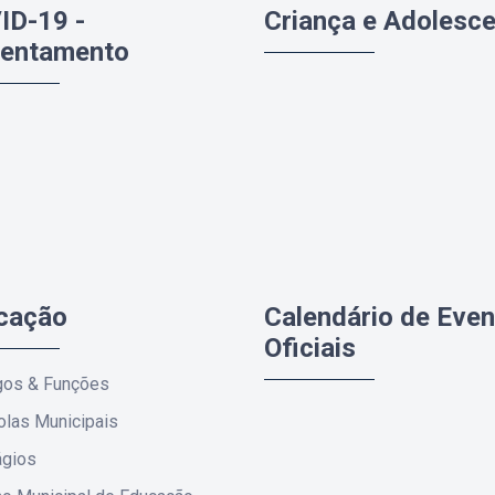
ID-19 -
Criança e Adolesc
rentamento
cação
Calendário de Eve
Oficiais
gos & Funções
las Municipais
ágios