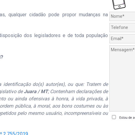
vas, qualquer cidadão pode propor mudanças na
disposição dos legisladores e de toda população
i?
identificação do(s) autor(es), ou que: Tratem de
gislativo de
Juara / MT
; Contenham declarações de
ento ou ainda ofensivas à honra, à vida privada, à
à ordem pública, à moral, aos bons costumes ou às
repetidos pelo mesmo usuário, incompreensíveis ou
Estou de a
nº 2.755/2019
.