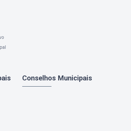
vo
pal
pais
Conselhos Municipais