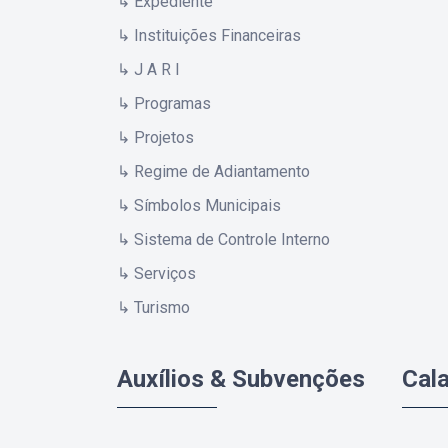
↳ Expediente
↳ Instituições Financeiras
↳ J A R I
↳ Programas
↳ Projetos
↳ Regime de Adiantamento
↳ Símbolos Municipais
↳ Sistema de Controle Interno
↳ Serviços
↳ Turismo
Auxílios & Subvenções
Cal