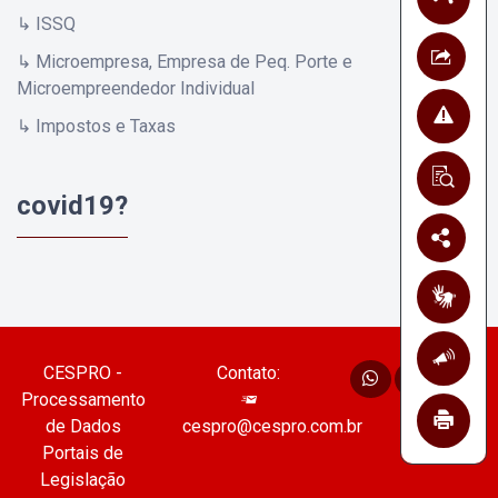
↳ ISSQ
↳ Microempresa, Empresa de Peq. Porte e
Microempreendedor Individual
↳ Impostos e Taxas
covid19?
CESPRO -
Contato:
Processamento
de Dados
cespro@cespro.com.br
Portais de
Legislação