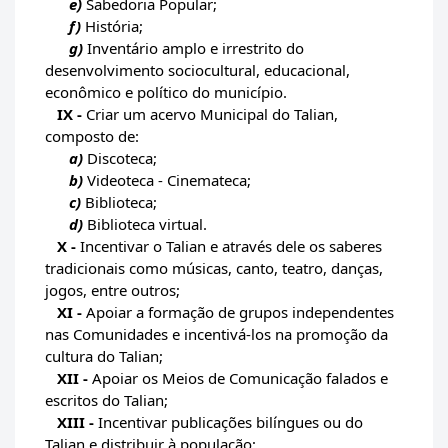
e)
Sabedoria Popular;
f)
História;
g)
Inventário amplo e irrestrito do
desenvolvimento sociocultural, educacional,
econômico e político do município.
IX -
Criar um acervo Municipal do Talian,
composto de:
a)
Discoteca;
b)
Videoteca - Cinemateca;
c)
Biblioteca;
d)
Biblioteca virtual.
X -
Incentivar o Talian e através dele os saberes
tradicionais como músicas, canto, teatro, danças,
jogos, entre outros;
XI -
Apoiar a formação de grupos independentes
nas Comunidades e incentivá-los na promoção da
cultura do Talian;
XII -
Apoiar os Meios de Comunicação falados e
escritos do Talian;
XIII -
Incentivar publicações bilíngues ou do
Talian e distribuir à população;