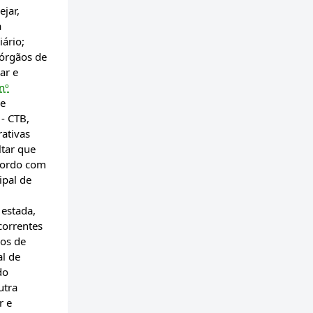
ejar,
a
iário;
 órgãos de
ar e
nº
de
- CTB,
rativas
ltar que
acordo com
ipal de
 estada,
correntes
ços de
al de
do
utra
r e