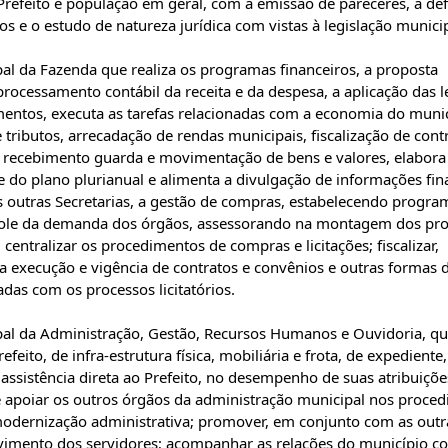
o Prefeito e população em geral, com a emissão de pareceres, a de
os e o estudo de natureza jurídica com vistas à legislação municip
pal da Fazenda que realiza os programas financeiros, a proposta
rocessamento contábil da receita e da despesa, a aplicação das lei
mentos, executa as tarefas relacionadas com a economia do munic
e tributos, arrecadação de rendas municipais, fiscalização de cont
s, recebimento guarda e movimentação de bens e valores, elabora
 do plano plurianual e alimenta a divulgação de informações fin
 outras Secretarias, a gestão de compras, estabelecendo progra
trole da demanda dos órgãos, assessorando na montagem dos pro
 centralizar os procedimentos de compras e licitações; fiscalizar,
a execução e vigência de contratos e convênios e outras formas 
adas com os processos licitatórios.
ipal da Administração, Gestão, Recursos Humanos e Ouvidoria, q
eito, de infra-estrutura física, mobiliária e frota, de expediente,
assistência direta ao Prefeito, no desempenho de suas atribuiçõe
 e apoiar os outros órgãos da administração municipal nos proce
 modernização administrativa; promover, em conjunto com as outr
lvimento dos servidores; acompanhar as relações do município c