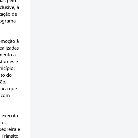
das pelo
lusive, a
tação de
onograma
romoção à
ealizadas
mento a
ostumes e
icípio;
nto do
ção,
stica que
, com
e executa
to,
pedreira e
 Trânsito