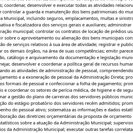
os; coordenar, desenvolver e executar todas as atividades relacio
 e controlar a guarda e manutenção dos bens patrimoniais do mun
ra Municipal, incluindo seguros, emplacamentos, multas e sinistr
va e fiscalizadora dos serviços gerais e auxiliares; administrar
tração municipal; controlar os contratos de locação de prédios u
dir sobre o aproveitamento ou alienação dos bens municipais co
ão de serviços relativos à sua área de atividade; registrar e publi
ar os demais órgãos, na área de suas competências; emitir parec
ão, catálogo e arquivamento da documentação e legislação muni
nejar, desenvolver e coordenar a política geral de recursos huma
ecutando as atividades de administração de pessoal, compreendend
nejamento e a exoneração de pessoal da Administração Direta; pr
atos formais de pessoal e confeccionar a folha de pagamento; pr
is e coordenar os setores de perícia médica, de higiene e de seg
ar a gestão do plano de carreiras dos servidores públicos munic
ação do estágio probatório dos servidores recém admitidos; pro
enho do pessoal ativo; sistematiza as informações e dados estatí
laboração das diretrizes orçamentárias da proposta de orçamento 
statísticos sobre a atuação da Administração Municipal; supervisi
os da Administração Municipal; executar outras tarefas correlata