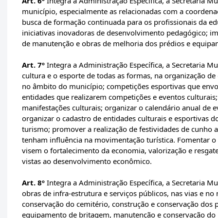
Art. 6º
Integra a Administração Específica, a Secretaria M
município, especialmente as relacionadas com a coordenaç
busca de formação continuada para os profissionais da e
iniciativas inovadoras de desenvolvimento pedagógico; im
de manutenção e obras de melhoria dos prédios e equipa
Art. 7º
Integra a Administração Específica, a Secretaria M
cultura e o esporte de todas as formas, na organização de
no âmbito do município; competições esportivas que env
entidades que realizarem competições e eventos culturais
manifestações culturais; organizar o calendário anual de e
organizar o cadastro de entidades culturais e esportivas d
turismo; promover a realização de festividades de cunho ar
tenham influência na movimentação turística. Fomentar o Tu
visem o fortalecimento da economia, valorização e resgate
vistas ao desenvolvimento econômico.
Art. 8º
Integra a Administração Específica, a Secretaria Mu
obras de infra-estrutura e serviços públicos, nas vias e n
conservação do cemitério, construção e conservação dos pr
equipamento de britagem, manutenção e conservação do m