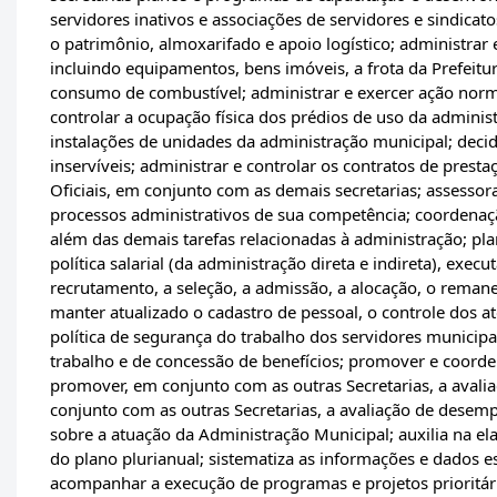
servidores inativos e associações de servidores e sindicat
o patrimônio, almoxarifado e apoio logístico; administrar
incluindo equipamentos, bens imóveis, a frota da Prefeitu
consumo de combustível; administrar e exercer ação normati
controlar a ocupação física dos prédios de uso da adminis
instalações de unidades da administração municipal; deci
inservíveis; administrar e controlar os contratos de prestaç
Oficiais, em conjunto com as demais secretarias; assessor
processos administrativos de sua competência; coordenaç
além das demais tarefas relacionadas à administração; pla
política salarial (da administração direta e indireta), ex
recrutamento, a seleção, a admissão, a alocação, o rema
manter atualizado o cadastro de pessoal, o controle dos 
política de segurança do trabalho dos servidores municipa
trabalho e de concessão de benefícios; promover e coorden
promover, em conjunto com as outras Secretarias, a avali
conjunto com as outras Secretarias, a avaliação de desemp
sobre a atuação da Administração Municipal; auxilia na e
do plano plurianual; sistematiza as informações e dados e
acompanhar a execução de programas e projetos prioritári