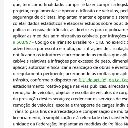
que, tem como finalidade: cumprir e fazer cumprir a legisl
projetar, regulamentar e operar o trânsito de veículos, p
segurança de ciclistas; implantar, manter e operar o sistem
coletar dados estatísticos e elaborar estudos sobre os aci
polícia ostensiva de trânsito, as diretrizes para o policiame
aplicar as medidas administrativas cabíveis, por infrações
9.503/97
- Código de Trânsito Brasileiro - CTB, no exercíci
advertência por escrito e multa, por infrações de circulaç
notificando os infratores e arrecadando as multas que aplic
cabíveis relativas a infrações por excesso de peso, dimens
aplicar; autorizar e fiscalizar a realização de obras e even
o regulamento pertinente, arrecadando as multas que aplic
trânsito, conforme o disposto no
§ 2º do art. 95, da Lei F
estacionamento rotativo paga nas vias públicas, arrecadan
remoção de veículos, objetos e escolta de veículos de ca
da prestação destes serviços; credenciar os serviços de esc
remoção de veículos, escolta e transporte de cargas indivi
Trânsito para fins de arrecadação e compensação de multa
licenciamento, à simplificação e à celeridade das transfe
unidade da Federação; implantar as medidas de Política N