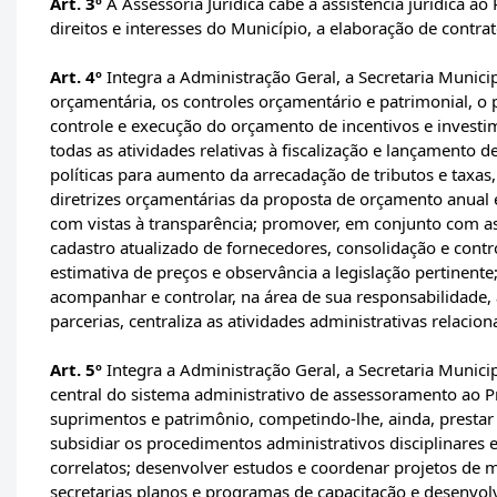
Art. 3º
À Assessoria Jurídica cabe a assistência jurídica a
direitos e interesses do Município, a elaboração de contrat
Art. 4º
Integra a Administração Geral, a Secretaria Munici
orçamentária, os controles orçamentário e patrimonial, o p
controle e execução do orçamento de incentivos e investi
todas as atividades relativas à fiscalização e lançamento d
políticas para aumento da arrecadação de tributos e taxa
diretrizes orçamentárias da proposta de orçamento anual e
com vistas à transparência; promover, em conjunto com as
cadastro atualizado de fornecedores, consolidação e con
estimativa de preços e observância a legislação pertinente;
acompanhar e controlar, na área de sua responsabilidade, 
parcerias, centraliza as atividades administrativas relacion
Art. 5º
Integra a Administração Geral, a Secretaria Munic
central do sistema administrativo de assessoramento ao Pref
suprimentos e patrimônio, competindo-lhe, ainda, prestar 
subsidiar os procedimentos administrativos disciplinares
correlatos; desenvolver estudos e coordenar projetos de
secretarias planos e programas de capacitação e desenvo