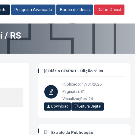
unto
Pesquisa Avançada
Banco de Ideias
Diário Oficial
í / RS
Diário CESPRO - Edição nº 98
Publicado: 17/01/2025
Página(s): 31
Visualizações: 24
Download
Leitura Digital
Extrato da Publicação