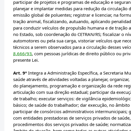
participar de projetos e programas de educação e seguran
planejar e implantar medidas para redução da circulação d
emissão global de poluentes; registrar e licenciar, na for
tração animal, fiscalizando, autuando, aplicando penalida
para conduzir veículos de propulsão humana e de tração a
no Estado, sob coordenação do CETRAN/RS; fiscalizar o nív
automotores ou pela sua carga, vistoriar veículos que nece
técnicos a serem observados para a circulação desses veíc
8.666/93
, com pessoas jurídicas de direito público ou pri
presente Lei.
Art. 9º
Integra a Administração Específica, a Secretaria M
saúde através de atividades voltadas a planejar, organizar, g
do planejamento, programação e organização da rede regi
articulação com sua direção estadual; participar da execuç
de trabalho; executar serviços: de vigilância epidemiológic
básico; de saúde do trabalhador; dar execução, no âmbito
participar de consórcios administrativos intermunicipais; 
com entidades prestadoras de serviços privados de saúde, 
procedimentos dos serviços privados de saúde; normatiza
âmbito de atuação, bem como todas as outras atividades co