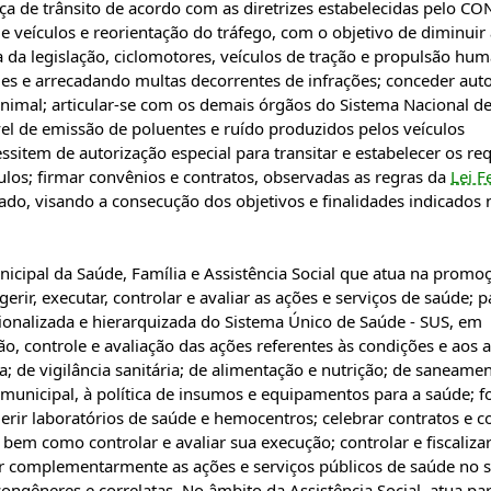
ça de trânsito de acordo com as diretrizes estabelecidas pelo C
e veículos e reorientação do tráfego, com o objetivo de diminuir
ma da legislação, ciclomotores, veículos de tração e propulsão hu
des e arrecadando multas decorrentes de infrações; conceder aut
nimal; articular-se com os demais órgãos do Sistema Nacional de
el de emissão de poluentes e ruído produzidos pelos veículos
ssitem de autorização especial para transitar e estabelecer os req
ulos; firmar convênios e contratos, observadas as regras da
Lei F
vado, visando a consecução dos objetivos e finalidades indicados 
unicipal da Saúde, Família e Assistência Social que atua na promo
erir, executar, controlar e avaliar as ações e serviços de saúde; p
onalizada e hierarquizada do Sistema Único de Saúde - SUS, em
ão, controle e avaliação das ações referentes às condições e aos
a; de vigilância sanitária; de alimentação e nutrição; de saneame
 municipal, à política de insumos e equipamentos para a saúde; f
gerir laboratórios de saúde e hemocentros; celebrar contratos e 
bem como controlar e avaliar sua execução; controlar e fiscaliza
r complementarmente as ações e serviços públicos de saúde no 
ngêneres e correlatas. No âmbito da Assistência Social, atua pa