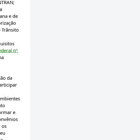
ONTRAN;
 a
mana e de
orização
 Trânsito
uisitos
ederal nº
na
ção da
articipar
 ambientes
nto
ormar e
convênios
r os
seu
ra