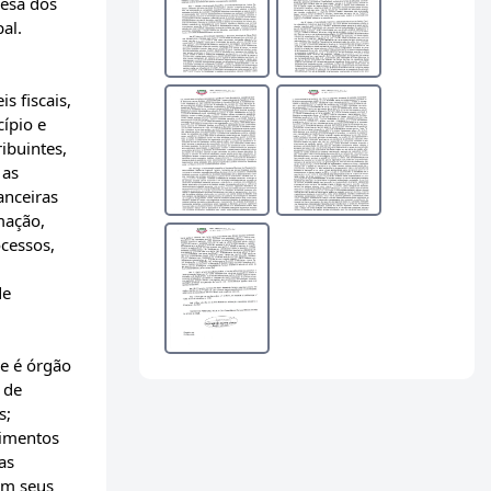
fesa dos
al.
s fiscais,
ípio e
ribuintes,
 as
anceiras
mação,
cessos,
de
ue é órgão
 de
s;
dimentos
as
om seus