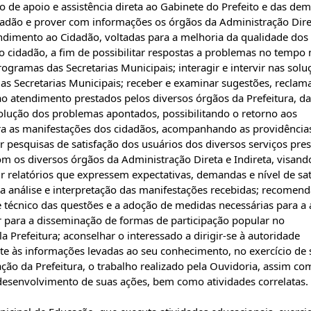
 de apoio e assistência direta ao Gabinete do Prefeito e das dem
cidadão e prover com informações os órgãos da Administração Dire
tendimento ao Cidadão, voltadas para a melhoria da qualidade dos
e o cidadão, a fim de possibilitar respostas a problemas no tempo
ogramas das Secretarias Municipais; interagir e intervir nas solu
 Secretarias Municipais; receber e examinar sugestões, reclam
 ao atendimento prestados pelos diversos órgãos da Prefeitura, d
lução dos problemas apontados, possibilitando o retorno aos
ura as manifestações dos cidadãos, acompanhando as providência
r pesquisas de satisfação dos usuários dos diversos serviços pre
om os diversos órgãos da Administração Direta e Indireta, visand
 relatórios que expressem expectativas, demandas e nível de sat
da análise e interpretação das manifestações recebidas; recomend
 técnico das questões e a adoção de medidas necessárias para a
ir para a disseminação de formas de participação popular no
 Prefeitura; aconselhar o interessado a dirigir-se à autoridade
nte às informações levadas ao seu conhecimento, no exercício de 
ação da Prefeitura, o trabalho realizado pela Ouvidoria, assim c
desenvolvimento de suas ações, bem como atividades correlatas.