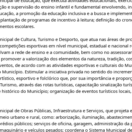
unicipal de Educação, que executa atividades educacionais, exerci
ão e supervisão do ensino infantil e fundamental envolvendo, inc
ducação, a promoção da educação inclusiva e a busca e implemen
plantação de programas de incentivo à leitura; definição do cr
mentos escolares.
unicipal de Cultura, Turismo e Desporto, que atua nas áreas de p
 competições esportivas em nível municipal, estadual e nacional r
olvam a rede de ensino e a comunidade, bem como no assessora
; promover a valorização dos elementos da natureza, tradição, c
ventos, de acordo com as atividades esportivas e culturais do Mun
o Município. Estimular a iniciativa privada no sentido do increme
tístico, esportivo e folclórico que, por sua importância e propor
rismo, através das rotas turísticas, capacitação sinalização turí
 histórico do Município; organização de eventos turísticos locais
nicipal de Obras Públicas, Infraestrutura e Serviços, que projeta 
o meio urbano e rural, como: arborização, iluminação, abastecimen
édios públicos; serviços de oficina, garagem, administração da 
aquinário e veículos pesados; coordena o Sistema Municipal de