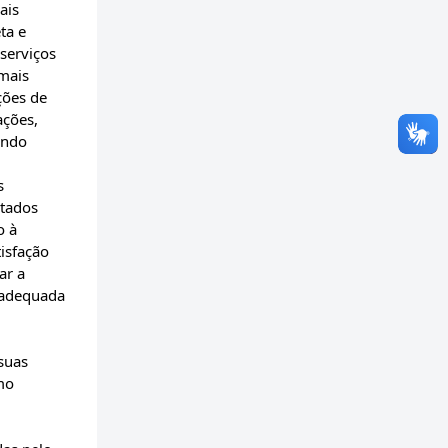
ais
ta e
 serviços
 mais
ções de
ações,
ando
s
stados
o à
isfação
ar a
 adequada
suas
omo