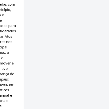
nadas com
icípio,
o e
 e
sados para
nsiderados
car Atos
eres nos
cipal
nos, a
o o
omover e
omover
urança do
ipais;
mover, em
sticos
anual e
ona e
s