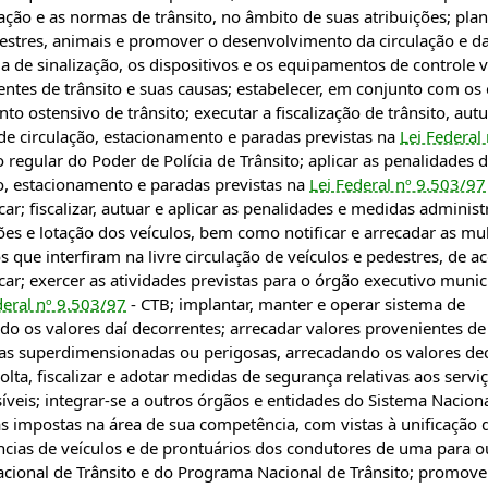
ação e as normas de trânsito, no âmbito de suas atribuições; plan
edestres, animais e promover o desenvolvimento da circulação e d
a de sinalização, os dispositivos e os equipamentos de controle v
dentes de trânsito e suas causas; estabelecer, em conjunto com os
nto ostensivo de trânsito; executar a fiscalização de trânsito, autu
 de circulação, estacionamento e paradas previstas na
Lei Federal 
o regular do Poder de Polícia de Trânsito; aplicar as penalidades 
ão, estacionamento e paradas previstas na
Lei Federal nº 9.503/97
ar; fiscalizar, autuar e aplicar as penalidades e medidas administ
ões e lotação dos veículos, bem como notificar e arrecadar as mu
tos que interfiram na livre circulação de veículos e pedestres, de 
ar; exercer as atividades previstas para o órgão executivo munic
ederal nº 9.503/97
- CTB; implantar, manter e operar sistema de
do os valores daí decorrentes; arrecadar valores provenientes de
rgas superdimensionadas ou perigosas, arrecadando os valores de
olta, fiscalizar e adotar medidas de segurança relativas aos servi
síveis; integrar-se a outros órgãos e entidades do Sistema Nacion
s impostas na área de sua competência, com vistas à unificação 
rências de veículos e de prontuários dos condutores de uma para o
acional de Trânsito e do Programa Nacional de Trânsito; promove