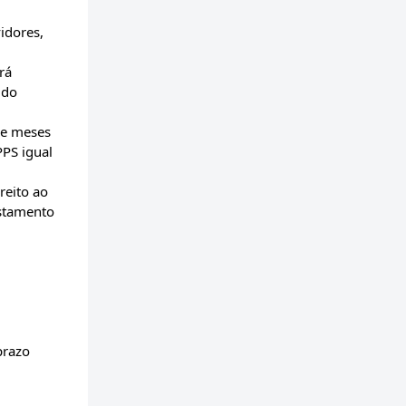
idores,
rá
 do
ze meses
PPS igual
reito ao
astamento
prazo