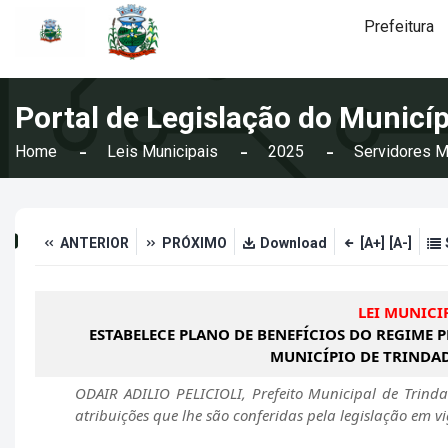
Prefeitura
Portal de Legislação do Municíp
Home
Leis Municipais
2025
Servidores M
ANTERIOR
PRÓXIMO
Download
[A+]
[A-]
LEI MUNICIP
ESTABELECE PLANO DE BENEFÍCIOS DO REGIME 
MUNICÍPIO DE TRINDAD
ODAIR ADILIO PELICIOLI, Prefeito Municipal de Trind
atribuições que lhe são conferidas pela legislação em vi