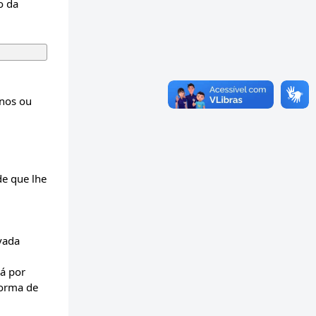
o da
anos ou
de que lhe
vada
rá por
forma de