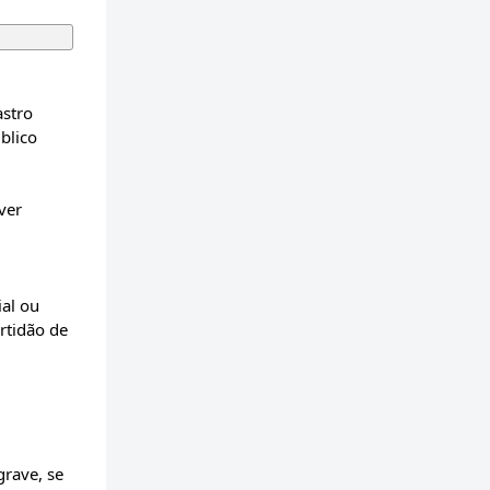
astro
blico
ver
al ou
rtidão de
grave, se