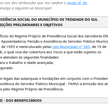
o uso das atribuições que me confere o
inciso VI, do
omulgo a seguinte Lei Municipal:
EVIDÊNCIA SOCIAL DO MUNICÍPIO DE TRINDADE DO SUL
OSIÇÕES PRELIMINARES E OBJETIVOS
ícios do Regime Próprio de Previdência Social dos Servidores Efe
 Aposentadoria, Pensão e Assistência do Servidor Público Municip
o de 1993 e reestruturado pelas
Leis Municipais nº 585
, de 19 de
 o qual visa dar cobertura aos riscos a que estão sujeitos os
e atendam às seguintes finalidades:
ra o trabalho e idade avançada;
egurado.
s legais das autarquias e fundações em conjunto com o Presiden
istência do Servidor Público Municipal - FAPAS a emissão dos at
os pelo Regime Próprio de Previdência.
II - DOS BENEFICIÁRIOS