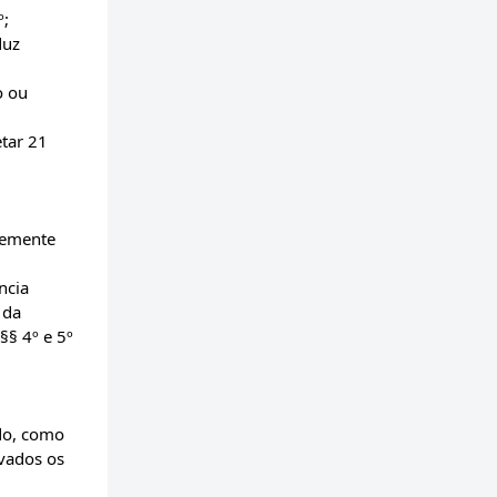
º;
duz
o ou
tar 21
temente
ncia
 da
§§ 4º e 5º
do, como
lvados os