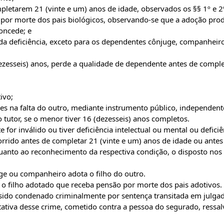
pletarem 21 (vinte e um) anos de idade, observados os §§ 1º e 2
 por morte dos pais biológicos, observando-se que a adoção pro
concede; e
da deficiência, exceto para os dependentes cônjuge, companheir
ezesseis) anos, perde a qualidade de dependente antes de comple
ivo;
es na falta do outro, mediante instrumento público, independen
 tutor, se o menor tiver 16 (dezesseis) anos completos.
 for inválido ou tiver deficiência intelectual ou mental ou deficiê
orrido antes de completar 21 (vinte e um) anos de idade ou antes
uanto ao reconhecimento da respectiva condição, o disposto nos 
ge ou companheiro adota o filho do outro.
a o filho adotado que receba pensão por morte dos pais adotivos.
 sido condenado criminalmente por sentença transitada em julga
ntativa desse crime, cometido contra a pessoa do segurado, ressa