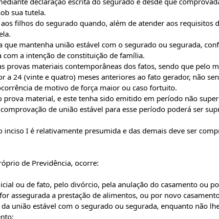
 mediante declaração escrita do segurado e desde que comprovad
ob sua tutela.
os filhos do segurado quando, além de atender aos requisitos 
ela.
 que mantenha união estável com o segurado ou segurada, con
 com a intenção de constituição de família.
as provas materiais contemporâneas dos fatos, sendo que pelo 
 a 24 (vinte e quatro) meses anteriores ao fato gerador, não se
corrência de motivo de força maior ou caso fortuito.
ova material, e este tenha sido emitido em período não super
 a comprovação de união estável para esse período poderá ser sup
 inciso I é relativamente presumida e das demais deve ser comp
óprio de Previdência, ocorre:
dicial ou de fato, pelo divórcio, pela anulação do casamento ou po
e for assegurada a prestação de alimentos, ou por novo casamento
da união estável com o segurado ou segurada, enquanto não lhe
nto;