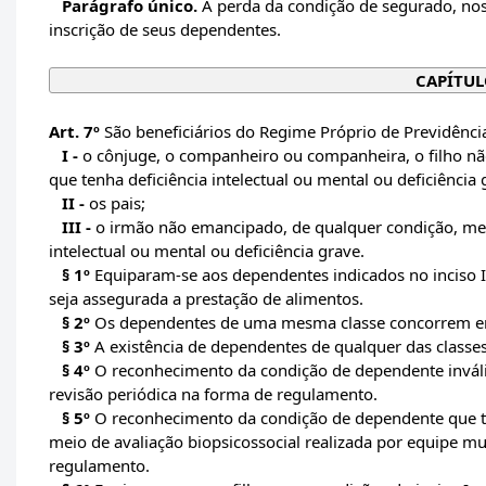
Parágrafo único.
A perda da condição de segurado, nos c
inscrição de seus dependentes.
CAPÍTUL
Art. 7º
São beneficiários do Regime Próprio de Previdênc
I -
o cônjuge, o companheiro ou companheira, o filho nã
que tenha deficiência intelectual ou mental ou deficiência 
II -
os pais;
III -
o irmão não emancipado, de qualquer condição, meno
intelectual ou mental ou deficiência grave.
§ 1º
Equiparam-se aos dependentes indicados no inciso I 
seja assegurada a prestação de alimentos.
§ 2º
Os dependentes de uma mesma classe concorrem em
§ 3º
A existência de dependentes de qualquer das classes 
§ 4º
O reconhecimento da condição de dependente inválid
revisão periódica na forma de regulamento.
§ 5º
O reconhecimento da condição de dependente que tenh
meio de avaliação biopsicossocial realizada por equipe mul
regulamento.