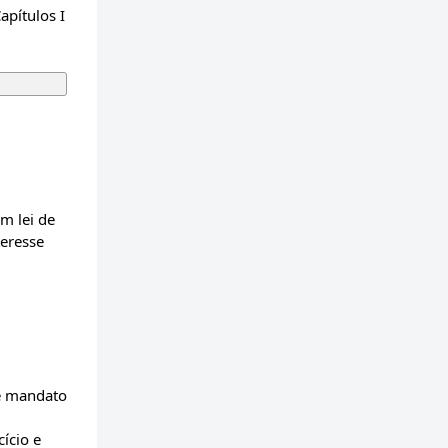
apítulos I
m lei de
teresse
de mandato
ício e