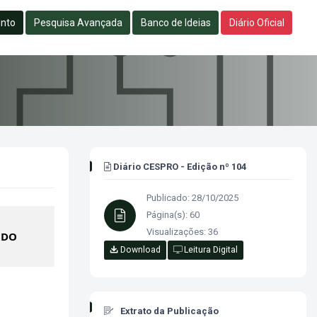
unto
Pesquisa Avançada
Banco de Ideias
Diário Oficial
Diário CESPRO - Edição nº 104
Publicado: 28/10/2025
Página(s): 60
Visualizações: 36
 DO
Download
Leitura Digital
Extrato da Publicação