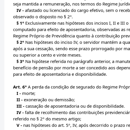
seja mantida a remuneração, nos termos do Regime Jurídi
IV -
afastado ou licenciado do cargo efetivo, sem o rec
observado o disposto no § 2º.
§ 1º
Exclusivamente nas hipóteses dos incisos I, II e III
computado para efeito de aposentadoria, observadas as re
Regime Próprio de Previdência quanto à contribuição prev
§ 2º
Nas hipóteses do inciso IV, o servidor mantém a qu
após a sua cessação, sendo esse prazo prorrogado por ma
ou superior a cento e vinte meses.
§ 3º
Na hipótese referida no parágrafo anterior, a manute
benefício de pensão por morte a ser concedido aos depe
para efeito de aposentadoria e disponibilidade.
Art. 6º
A perda da condição de segurado do Regime Própri
I -
morte;
II -
exoneração ou demissão;
III -
cassação de aposentadoria ou de disponibilidade.
IV -
falta de recolhimento das contribuições previdenciária
referido no § 2º do mesmo artigo;
V -
nas hipóteses do art. 5º, IV, após decorrido o prazo 