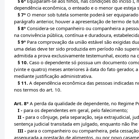
§ 6º
Equiparam-se aos filhos, nas condições do inciso I,
dependência econômica, o enteado e o menor que esteja s
§ 7º
O menor sob tutela somente poderá ser equiparado a
parágrafo anterior, houver a apresentação de termo de tut
§ 8º
Considera-se companheiro ou companheira a pessoa
na convivência pública, contínua e duradoura, estabelecida
§ 9º
Para comprovação da união estável são exigidas du
uma delas deve ter sido produzida em período não superior
admitida a prova exclusivamente testemunhal, exceto na o
§ 10.
Caso o dependente só possua um documento como pr
(vinte e quatro) meses anteriores à data do fato gerador,
mediante justificação administrativa.
§ 11.
A dependência econômica das pessoas indicadas no
nos termos do art. 10.
Art. 8º
A perda da qualidade de dependente, no Regime Pr
I -
para os dependentes em geral, pelo falecimento;
II -
para o cônjuge, pela separação, seja extrajudicial, ju
sentença judicial transitada em julgado, enquanto não lh
III -
para o companheiro ou companheira, pela cessação 
assegurada a prestação de alimentos, ou por novo casame