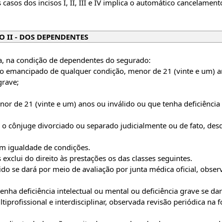
asos dos incisos I, II, III e IV implica o automático cancelament
O II - DOS DEPENDENTES
ia, na condição de dependentes do segurado:
o emancipado de qualquer condição, menor de 21 (vinte e um) 
grave;
r de 21 (vinte e um) anos ou inválido ou que tenha deficiência
o cônjuge divorciado ou separado judicialmente ou de fato, des
 igualdade de condições.
exclui do direito às prestações os das classes seguintes.
o se dará por meio de avaliação por junta médica oficial, obser
a deficiência intelectual ou mental ou deficiência grave se da
tiprofissional e interdisciplinar, observada revisão periódica na 