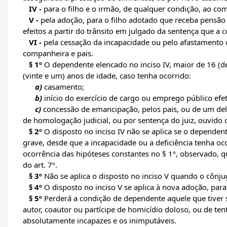
IV -
para o filho e o irmão, de qualquer condição, ao com
V -
pela adoção, para o filho adotado que receba pensão
efeitos a partir do trânsito em julgado da sentença que a 
VI -
pela cessação da incapacidade ou pelo afastamento 
companheira e pais.
§ 1º
O dependente elencado no inciso IV, maior de 16 (d
(vinte e um) anos de idade, caso tenha ocorrido:
a)
casamento;
b)
início do exercício de cargo ou emprego público efet
c)
concessão de emancipação, pelos pais, ou de um del
de homologação judicial, ou por sentença do juiz, ouvido o
§ 2º
O disposto no inciso IV não se aplica se o dependente
grave, desde que a incapacidade ou a deficiência tenha oc
ocorrência das hipóteses constantes no § 1º, observado, q
do art. 7º.
§ 3º
Não se aplica o disposto no inciso V quando o cônju
§ 4º
O disposto no inciso V se aplica à nova adoção, par
§ 5º
Perderá a condição de dependente aquele que tiver
autor, coautor ou partícipe de homicídio doloso, ou de te
absolutamente incapazes e os inimputáveis.