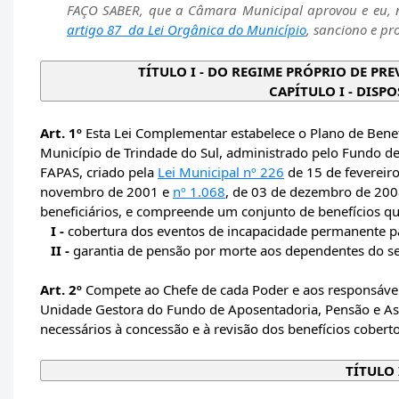
FAÇO SABER, que a Câmara Municipal aprovou e eu, n
artigo 87 da Lei Orgânica do Município
, sanciono e pr
TÍTULO I - DO REGIME PRÓPRIO DE PR
CAPÍTULO I - DISP
Art. 1º
Esta Lei Complementar estabelece o Plano de Benef
Município de Trindade do Sul, administrado pelo Fundo de
FAPAS, criado pela
Lei Municipal nº 226
de 15 de fevereir
novembro de 2001 e
nº 1.068
, de 03 de dezembro de 2008,
beneficiários, e compreende um conjunto de benefícios qu
I -
cobertura dos eventos de incapacidade permanente pa
II -
garantia de pensão por morte aos dependentes do s
Art. 2º
Compete ao Chefe de cada Poder e aos responsávei
Unidade Gestora do Fundo de Aposentadoria, Pensão e Ass
necessários à concessão e à revisão dos benefícios cobert
TÍTULO 