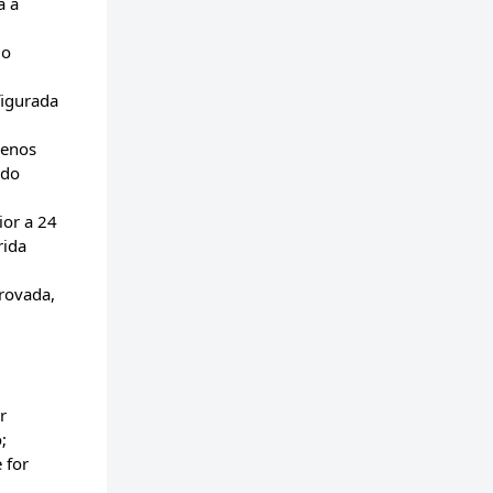
a a
do
figurada
menos
ndo
ior a 24
rida
rovada,
r
;
 for