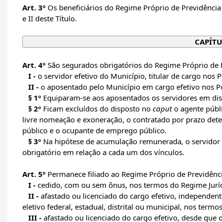
Art. 3º
Os beneficiários do Regime Próprio de Previdência
e II deste Título.
CAPÍTU
Art. 4º
São segurados obrigatórios do Regime Próprio de 
I -
o servidor efetivo do Município, titular de cargo nos 
II -
o aposentado pelo Município em cargo efetivo nos Po
§ 1º
Equiparam-se aos aposentados os servidores em di
§ 2º
Ficam excluídos do disposto no
caput
o agente públ
livre nomeação e exoneração, o contratado por prazo det
público e o ocupante de emprego público.
§ 3º
Na hipótese de acumulação remunerada, o servidor 
obrigatório em relação a cada um dos vínculos.
Art. 5º
Permanece filiado ao Regime Próprio de Previdência
I -
cedido, com ou sem ônus, nos termos do Regime Juríd
II -
afastado ou licenciado do cargo efetivo, independen
eletivo federal, estadual, distrital ou municipal, nos term
III -
afastado ou licenciado do cargo efetivo, desde que 