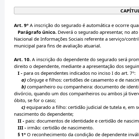
CAPÍTUL
Art. 9º
A inscrição do segurado é automática e ocorre qua
Parágrafo único.
Deverá o segurado apresentar, no ato 
Nacional de Informações Sociais referente a serviço/cont
municipal para fins de avaliação atuarial.
Art. 10.
A inscrição do dependente do segurado será prom
direito o dependente, mediante a apresentação dos seguin
I -
para os dependentes indicados no inciso I do art. 7º:
a)
cônjuge e filhos: certidões de casamento e de nasci
b)
companheiro ou companheira: documento de identida
divórcio, quando um dos companheiros ou ambos já tivere
óbito, se for o caso;
c)
equiparado a filho: certidão judicial de tutela e, e
nascimento do dependente;
II -
pais: documentos de identidade e certidão de nasci
III -
irmão: certidão de nascimento.
§ 1º
O reconhecimento da condição de dependente inválido