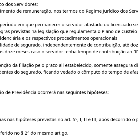
co dos Servidores;
ebimento de remuneração, nos termos do Regime Jurídico dos Serv
 o período em que permanecer o servidor afastado ou licenciado se
gras previstas na legislação que regulamenta o Plano de Custeio
idenciária e os respectivos procedimentos operacionais.
alidade de segurado, independentemente de contribuição, até do
is doze meses caso o servidor tenha tempo de contribuição ao R
nção da filiação pelo prazo ali estabelecido, somente assegura di
ndentes do segurado, ficando vedado o cômputo do tempo de af
o de Previdência ocorrerá nas seguintes hipóteses:
s nas hipóteses previstas no art. 5º, I, II e III, após decorrido o 
referido no § 2º do mesmo artigo.