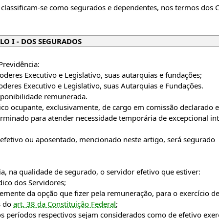
 classificam-se como segurados e dependentes, nos termos dos C
LO I - DOS SEGURADOS
Previdência:
Poderes Executivo e Legislativo, suas autarquias e fundações;
deres Executivo e Legislativo, suas Autarquias e Fundações.
sponibilidade remunerada.
ico ocupante, exclusivamente, de cargo em comissão declarado e
erminado para atender necessidade temporária de excepcional in
efetivo ou aposentado, mencionado neste artigo, será segurado
, na qualidade de segurado, o servidor efetivo que estiver:
ico dos Servidores;
temente da opção que fizer pela remuneração, para o exercício 
os do
art. 38 da Constituição Federal
;
os períodos respectivos sejam considerados como de efetivo exerc