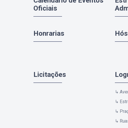
Calendário de Eventos
Estr
Oficiais
Admi
Honrarias
Hós
Licitações
Log
↳ Ave
↳ Est
↳ Pra
↳ Rua