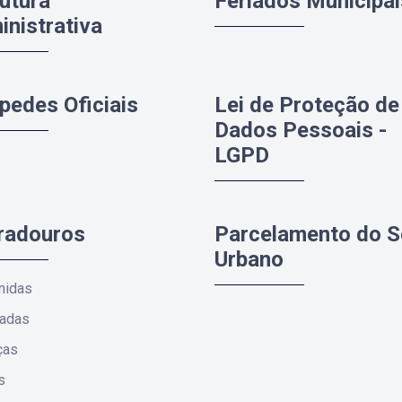
utura
Feriados Municipai
nistrativa
pedes Oficiais
Lei de Proteção de
Dados Pessoais -
LGPD
radouros
Parcelamento do S
Urbano
nidas
radas
ças
s